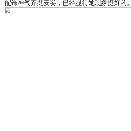
配饰神气齐挺安妥，已经显得她现象挺好的