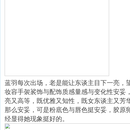
蓝羽每次出场，老是能让东谈主目下一亮，
妆容手袈裟饰与配饰质感量感与变化性安妥
亮又高等，既优雅又知性，既女东谈主又芳
那么安妥，可是粉底色与唇色挺安妥，胶原
经显得她现象挺好的。