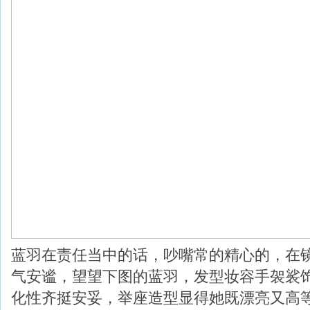
蓝羽在责任当中的话，吵嘴常的精心的，在
气安谧，望望下图的蓝羽，发型妆容手袈裟
化性齐挺安妥，举座造型显得她既漂亮又高