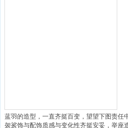
蓝羽的造型，一直齐挺百变，望望下图责任
袈裟饰与配饰质感与变化性齐挺安妥，举座