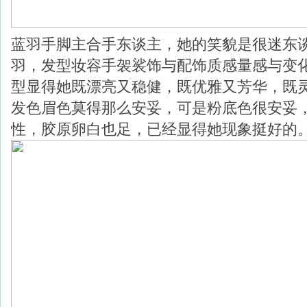
蓝羽手脚主合手东谈主，她的笑貌是很迷东
羽，发型妆容手袈裟饰与配饰质感量感与变
型显得她既漂亮又稳健，既优雅又芳华，既
发色眉色莫得那么安妥，可是粉底色很安妥
性，胶原卵白也足，已经显得她现象挺好的