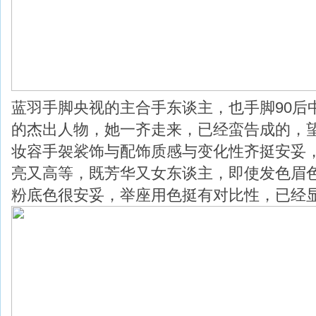
蓝羽手脚央视的主合手东谈主，也手脚90后
的杰出人物，她一齐走来，已经蛮告成的，
妆容手袈裟饰与配饰质感与变化性齐挺安妥
亮又高等，既芳华又女东谈主，即使发色眉
粉底色很安妥，举座用色挺有对比性，已经