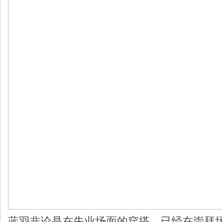
蓝羽非论是在失业场面的穿搭，已经在崇拜