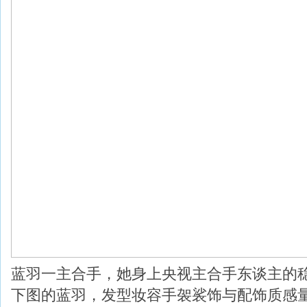
蓝羽一主合手，她身上央视主合手东谈主的
下图的蓝羽，发型妆容手袈裟饰与配饰质感