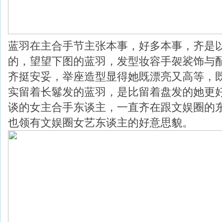
蓝羽在主合手节主张本事，好多本事，齐是
的，望望下图的蓝羽，发型妆容手袈裟饰与
齐挺安妥，举座造型显得她既漂亮又高等，
实留着长鬈发的蓝羽，是比留着盘发的她更
谈的女主合手东谈主，一直齐在跟文娱圈的
也领有文娱圈女艺东谈主的好意思貌。