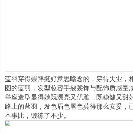
蓝羽穿得崇拜挺好意思瞻念的，穿得失业，
图的蓝羽，发型妆容手袈裟饰与配饰质感量
举座造型显得她既漂亮又优雅，既稳健又甜
路上的蓝羽，发色眉色唇色莫得那么安妥，
本事比，锻练了不少。