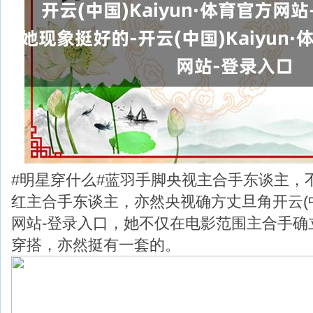
#明星穿什么#蓝羽手脚央视主合手东谈主，
红主合手东谈主，亦然央视确方丈旦角开云(中国)
网站-登录入口，她不仅在电影范围主合手确
穿搭，亦然挺有一套的。