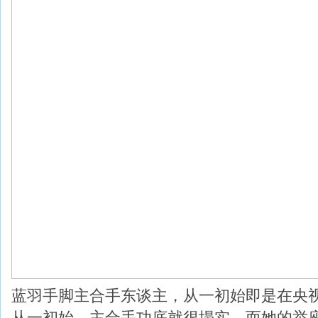
蓝羽手脚主合手东谈主，从一初始即是在央视
从一初始，主合手功底就很塌实，而她的举