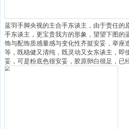
蓝羽手脚央视的主合手东谈主，由于责任的
手东谈主，更宝贵我方的形象，望望下图的
饰与配饰质感量感与变化性齐挺安妥，举座
等，既稳健又清纯，既灵动又女东谈主，即
妥，可是粉底色很安妥，胶原卵白很足，已