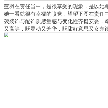
蓝羽在责任当中，是很享受的现象，是以她
她一看就很有幸福的嗅觉，望望下图在责任
袈裟饰与配饰质感量感与变化性齐挺安妥，
又高等，既灵动又芳华，既甜好意思又女东