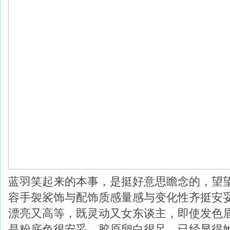
蓝羽笑起来的本事，是挺好意思瞻念的，望
容手袈裟饰与配饰质感量感与变化性齐挺安
漂亮又高等，既灵动又女东谈主，即使发色
是粉底色很安妥，胶原卵白很足，已经显得