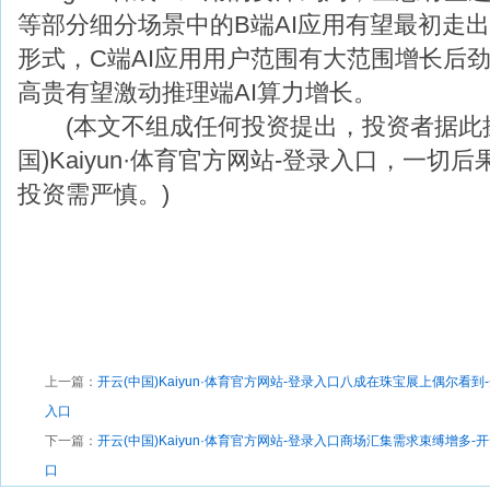
等部分细分场景中的B端AI应用有望最初走
形式，C端AI应用用户范围有大范围增长后劲
高贵有望激动推理端AI算力增长。
(本文不组成任何投资提出，投资者据此操
国)Kaiyun·体育官方网站-登录入口，一切
投资需严慎。)
上一篇：
开云(中国)Kaiyun·体育官方网站-登录入口八成在珠宝展上偶尔看到-开
入口
下一篇：
开云(中国)Kaiyun·体育官方网站-登录入口商场汇集需求束缚增多-开云
口