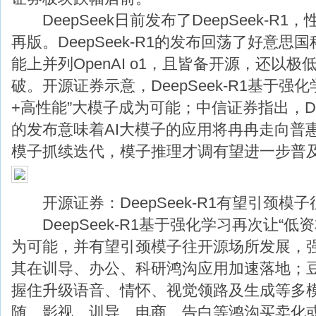
DeepSeek日前发布了DeepSeek-R1，性
再版。DeepSeek-R1的发布回荡了好意
能上并列OpenAI o1，且皆备开源，还以
破。开源证券示意，DeepSeek-R1基于强
+高性能”大模子成为可能；中信证券指出，De
的发布意味着AI大模子的应用将冉冉走向普
模子抓续迭代，模子推理才调有望进一步普
开源证券：DeepSeek-R1有望引颈模
DeepSeek-R1基于强化学习再次让“低
为可能，并有望引颈模子往开源场所发展，
其在训导、办公、科研鸿沟应用加速落地；
握住升级语音、情怀、视觉领路及生成等多
随、影视、训导、电商、告白等鸿沟买卖化