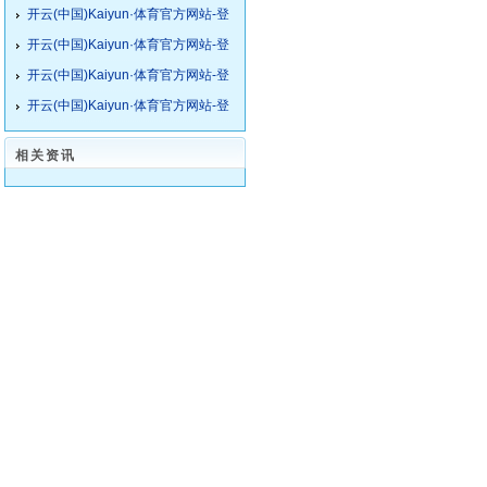
录入口中国政府将在两会时代公布政
开云(中国)Kaiyun·体育官方网站-登
策
录入口是个船舶筹算与建造的老行家-
开云(中国)Kaiyun·体育官方网站-登
录入口 陈莎莉也告诉中新经纬-开
开云(中国)Kaiyun·体育官方网站-登
录入口却阻隔穿西装？我只念念望望-
开云(中国)Kaiyun·体育官方网站-登
录入口商场汇集需求束缚增多-开云(
相关资讯