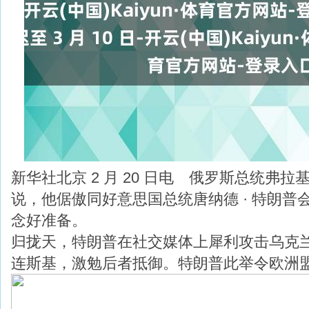
新华社北京 2 月 20 日电 俄罗斯总统弗拉基米
说，他倨傲同好意思国总统唐纳德 · 特朗普
念好准备。
归拢天，特朗普在社交媒体上犀利攻击乌克兰总
连斯基，激勉后者抵御。特朗普此举令欧洲