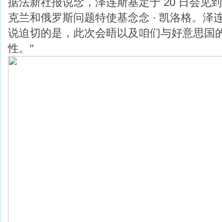
据法新社报说念，泽连斯基定于 20 日会见
克兰和俄罗斯问题特使基念念 · 凯洛格。泽
说迫切的是，此次会晤以及咱们与好意思国
性。"