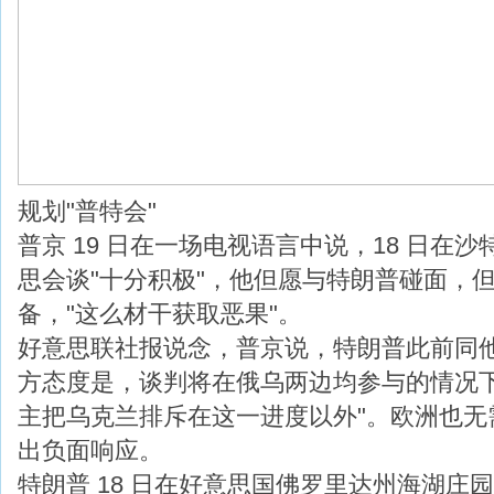
规划"普特会"
普京 19 日在一场电视语言中说，18 日在
思会谈"十分积极"，他但愿与特朗普碰面，
备，"这么材干获取恶果"。
好意思联社报说念，普京说，特朗普此前同
方态度是，谈判将在俄乌两边均参与的情况下
主把乌克兰排斥在这一进度以外"。欧洲也无
出负面响应。
特朗普 18 日在好意思国佛罗里达州海湖庄