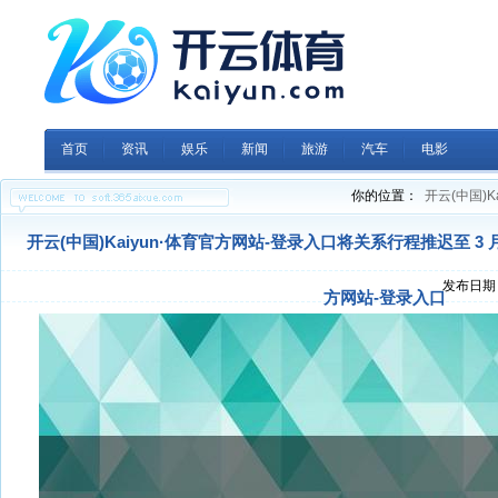
首页
资讯
娱乐
新闻
旅游
汽车
电影
你的位置：
开云(中国)K
开云(中国)Kaiyun·体育官方网站-登录入口将关系行程推迟至 3 月 1
发布日期：
方网站-登录入口