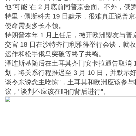
他"可能"在 2 月底前同普京会面。不外，
特里 · 佩斯科夫 19 日默示，很难真正说
使命需要多长本领。
特朗普本年 1 月上任后，撇开欧洲盟友与
交官 18 日在沙特齐门利雅得举行会谈，就
运作和松手俄乌突破等终了共鸣。
泽连斯基随后在土耳其齐门安卡拉通告取消 1
划，将关系行程推迟至 3 月 10 日，并默示
谈令东说念主吃惊"，土耳其和欧洲应该参与
议，"谈判不应该在咱们背后进行"。