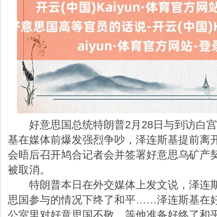
好意思国总统特朗普2月28日与到访白宫
基在媒体前爆发强烈争吵，泽连斯基提前离
会晤后召开鸠合记者会并签署好意思乌矿产
被取消。
特朗普本日在外交媒体上发文说，泽连斯
思国参与的情况下终了和平……泽连斯基在
公室里对好意思国不敬。等他准备好终了和平