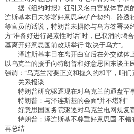
据《纽约时报》征引又名白宫媒体官员的
连斯基本日未签署好意思乌矿产契约。路透
等官员的话说，特朗普未摒除与乌方签署契
方“准备好进行诞素性对话”时，已取消的鸠
基离开好意思国前改期举行“取决于乌方”。
泽连斯基本日在离开白宫后在外交媒体上
以乌克兰的援手向特朗普和好意思国东谈主
强调：“乌克兰需要正义和握久的和平，咱们
关系报谈
特朗普研究驱逐现在对乌克兰的通盘军
特朗普：与泽连斯基的会面“并不堪利”
好意思国国务院驱逐对乌克兰电网规复责
特朗普：泽连斯基不尊重好意思国 不错
再总结