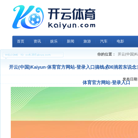
首页
资讯
娱乐
新闻
旅游
汽车
电影
你的位置：
开云(中国)K
开云(中国)Kaiyun·体育官方网站-登录入口搞钱💰06淌若东说念主生
发布日期：
体育官方网站-登录入口