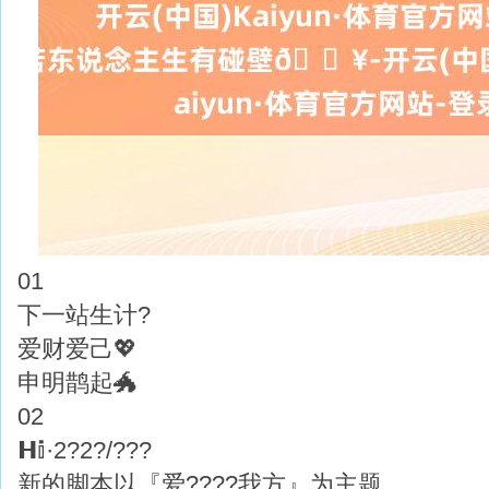
01
下一站生计?
爱财爱己💖
申明鹊起🐲
02
𝗛𝕚·2?2?/???
新的脚本以『爱????我方』为主题