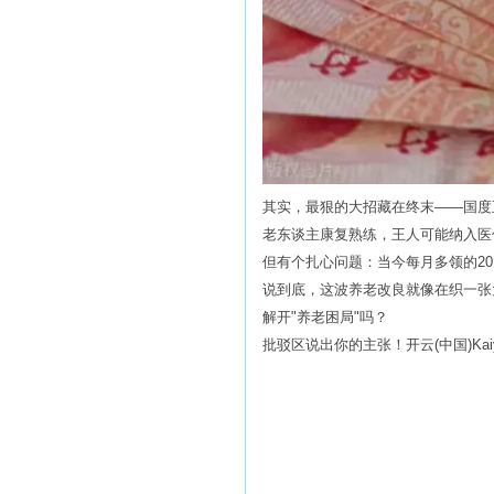
其实，最狠的大招藏在终末——国度
老东谈主康复熟练，王人可能纳入医
但有个扎心问题：当今每月多领的2
说到底，这波养老改良就像在织一张
解开"养老困局"吗？
批驳区说出你的主张！开云(中国)Kai