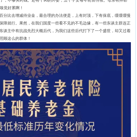
白了，不够买药钱。还有个96的外婆，五个子女每年轮替侍候。母亲有抑郁
然嗅觉好累啊！
百分比去增减待业金，最合理的办法便是，上有封顶，下有保底，缓缓缓慢
保障就行。果然，在我们国度一些看不见的不毛边缘，有一些东谈主群连正
东谈主中有抗战先烈大概后代，为我们这些后代打下了一个盛世，却又过着
照顾这么的群体！