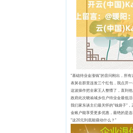
"基础待业金涨钱"的音问刚出，所
表舅在群里连发三个红包，我点开一看
这波操作把全家王人整懵了，直到他甩
政府此次晓谕城乡住户待业金最低活
我们家东谈主们最关怀的"钱袋子"
金账户能享受更多优惠，最绝的是连
"这20元到底能撬动什么？"