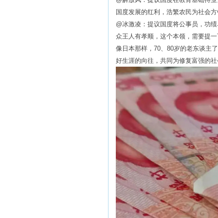
国度发展的红利，浩繁农民为社会方
@冰激凌：提议国度将公事员，功绩
众王人有孝顺，这个本领，需要提一
像日本那样，70、80岁的老东谈
好生涯的向往，共同为修复富强的社