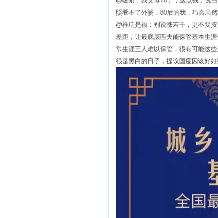
@暖阳：我父母76了，这点钱，说
照看不了外婆，80后的我，巧合果
@祥瑞是福：别说涨若干，更不要按
差距，让最底层匹夫能保管基本生涯
常生涯王人难以保管，很有可能这些
很是黑白的日子，提议国度因该好好