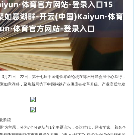
】3月21日—22日，第十七届中国钢铁岑岭论坛在郑州外洋会展中心举行，
士都聚如意湖畔，聚焦新局势下中国钢铁产业供应链变革升级、产业高质地发
化阶段
发展”为主题，分为7个分论坛与1个主题论坛，会议时代，经济学家、着名企
集趋势和新形势下市集机遇的判断。“线上+线下”的格式让会议的呈现愈加