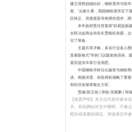
建立局势趋稳向好，钢铁需求与前年
善。“从耐久看，我国钢铁需求呈下落态势
区矫正、房屋更新等将撑持需求，降
本年政府责任答复将“轻易提振破
全联冶金商会布告长贾银松表露，企
完了筹备。
主题共享才略，多名行业各人围绕
发展新格式”等热门议题发饰演讲。圆
嘉宾提供丰富行业洞悉。
中国钢铁岑岭论坛被誉为钢铁界
谈、相接供需、创造商机领略了要紧
和经济发展孝敬生力军。
责编:陈玉尧 | 审校:张翼鹏 | 审
【免责声明】本文仅代表作家本东谈
关。和讯网站对文中阐明、不雅点
昭示或表露的保证。请读者仅作参考，并请